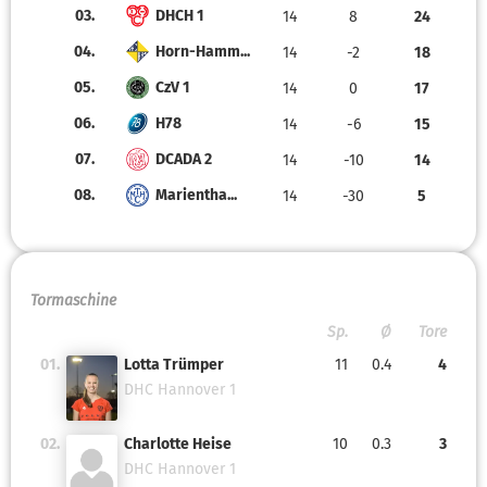
03.
DHCH 1
14
8
24
04.
Horn-Hamm...
14
-2
18
05.
CzV 1
14
0
17
06.
H78
14
-6
15
07.
DCADA 2
14
-10
14
08.
Marientha...
14
-30
5
Tormaschine
Sp.
Ø
Tore
01.
Lotta Trümper
11
0.4
4
DHC Hannover 1
02.
Charlotte Heise
10
0.3
3
DHC Hannover 1