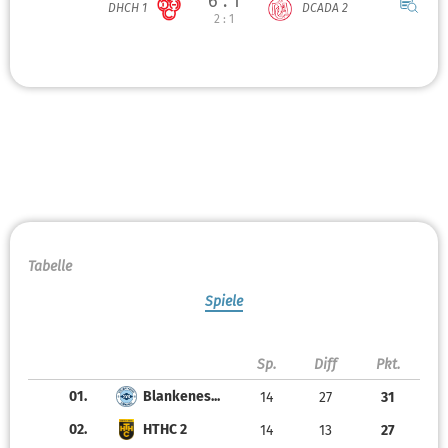
6 : 1
DHCH 1
DCADA 2
2 : 1
Tabelle
Spiele
Sp.
Diff
Pkt.
01.
Blankenes...
14
27
31
02.
HTHC 2
14
13
27