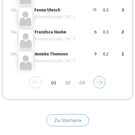
02.
Fenna Utesch
11
0.3
3
Harvestehuder THC 2
04.
Franzisca Hauke
6
0.3
2
Harvestehuder THC 2
04.
Anneke Thomsen
9
0.2
2
Harvestehuder THC 2
01
02
03
Zur Startseite