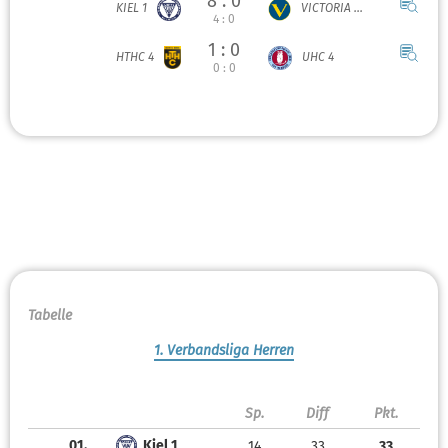
8 : 0
KIEL 1
VICTORIA ...
4 : 0
1 : 0
HTHC 4
UHC 4
0 : 0
Tabelle
1. Verbandsliga Herren
Sp.
Diff
Pkt.
01.
Kiel 1
14
33
33