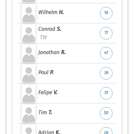
Wilhelm
H.
16
Conrad
S.
17
TW
Jonathan
R.
47
Paul
P.
36
Felipe
V.
51
Tim
T.
50
Adrian
K.
28