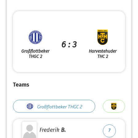
6 : 3
Großflottbeker
Harvestehuder
THGC 2
THC 2
Teams
Großflottbeker THGC 2
Frederik
B.
7