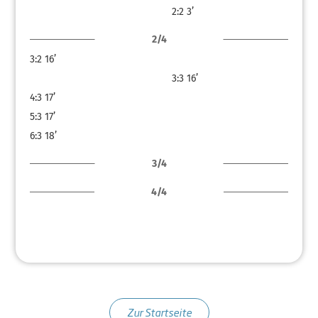
2:2
3’
2/4
3:2
16’
3:3
16’
4:3
17’
5:3
17’
6:3
18’
3/4
4/4
Zur Startseite