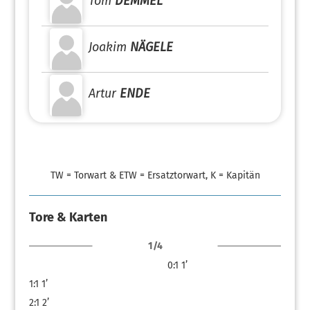
Tom
DEMMEL
Joakim
NÄGELE
Artur
ENDE
TW = Torwart & ETW = Ersatztorwart, K = Kapitän
Tore & Karten
1/4
0:1
1’
1:1
1’
2:1
2’