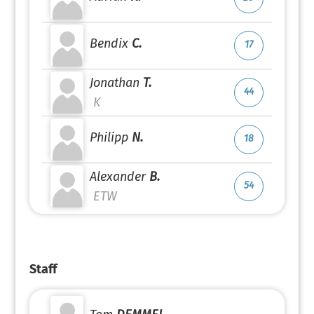
Bendix
C.
17
Jonathan
T.
44
K
Philipp
N.
18
Alexander
B.
54
ETW
Staff