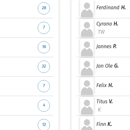
Ferdinand
H.
28
Cyrano
H.
7
TW
Jannes
P.
16
Jan Ole
G.
32
Felix
H.
7
Titus
V.
4
K
Finn
K.
12