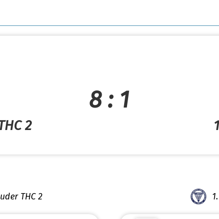
8 : 1
THC 2
uder THC 2
1