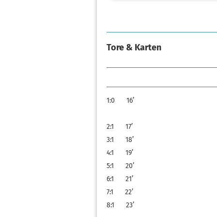
Tore & Karten
1:0
16’
2:1
17’
3:1
18’
4:1
19’
5:1
20’
6:1
21’
7:1
22’
8:1
23’