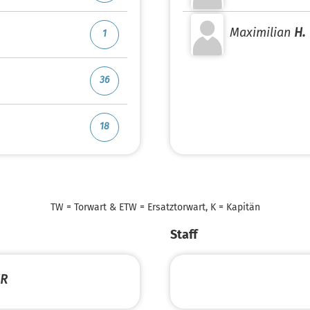
Maximilian
H.
1
36
18
TW = Torwart & ETW = Ersatztorwart, K = Kapitän
Staff
ER