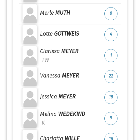
Merle
MUTH
8
Lotte
GOTTWEIS
4
Clarissa
MEYER
1
TW
Vanessa
MEYER
22
Jessica
MEYER
18
Melina
WEDEKIND
9
K
Charlotta
WILLE
16