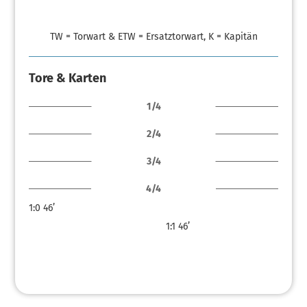
TW = Torwart & ETW = Ersatztorwart, K = Kapitän
Tore & Karten
1/4
2/4
3/4
4/4
1:0
46’
1:1
46’