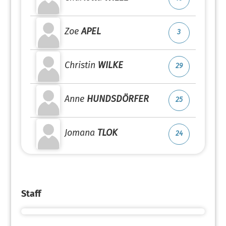
Zoe
APEL
3
Christin
WILKE
29
Anne
HUNDSDÖRFER
25
Jomana
TLOK
24
Staff