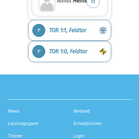
Almut
Heins
13
TOR 1:1, Feldtor
1'
TOR 1:0, Feldtor
1'
News
Verband
Leistungssport
Schiedsrichter
Trainer
Login