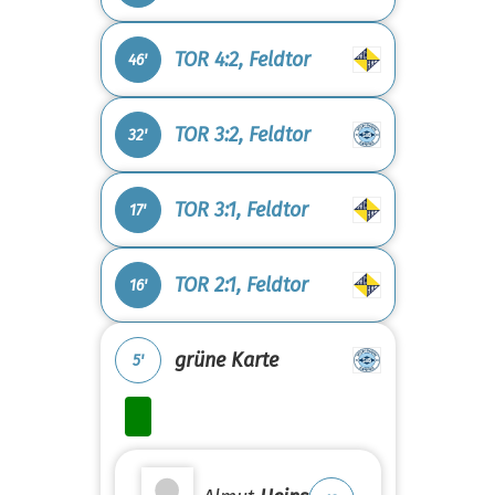
TOR 4:2, Feldtor
46'
TOR 3:2, Feldtor
32'
TOR 3:1, Feldtor
17'
TOR 2:1, Feldtor
16'
grüne Karte
5'