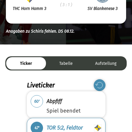
( 3 : 1 )
THC Horn Hamm 3
SV Blankenese 3
Anagaben zu Schiris fehlen. DS 08.12.
Ticker
Tabelle
Aufstellung
Liveticker
Abpfiff
60'
Spiel beendet
TOR 5:2, Feldtor
47'