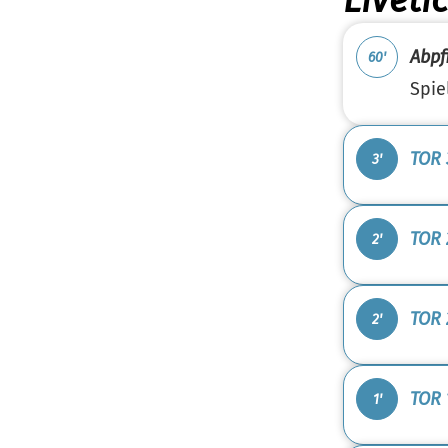
Liveti
Abpfi
60'
Spie
TOR 
3'
TOR 
2'
TOR 2
2'
TOR 1
1'