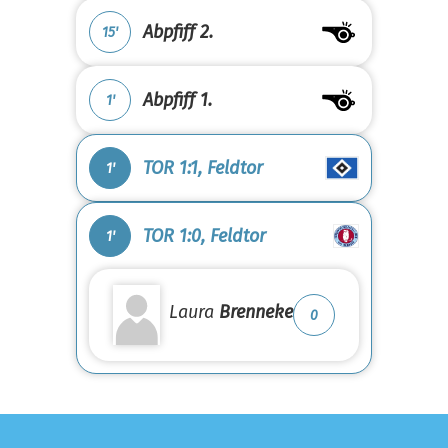
Abpfiff 2.
15'
Abpfiff 1.
1'
TOR 1:1, Feldtor
1'
TOR 1:0, Feldtor
1'
Laura
Brenneke
0