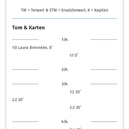
TW = Torwart & ETW = Ersatztorwart, K = Kapitän
Tore & Karten
1/4
1:0
Laura Brenneke, 0’
1:1
0’
2/4
3/4
1:2
30’
2:2
30’
2:3
30’
4/4