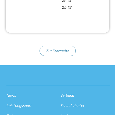
2:4
45’
2:5
45’
Zur Startseite
News
Verband
Leistungssport
Schiedsrichter