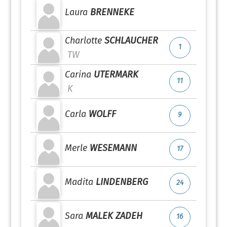
Laura
BRENNEKE
Charlotte
SCHLAUCHER
1
TW
Carina
UTERMARK
11
K
Carla
WOLFF
9
Merle
WESEMANN
17
Madita
LINDENBERG
24
Sara
MALEK ZADEH
16