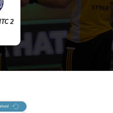
HTC 2
eload