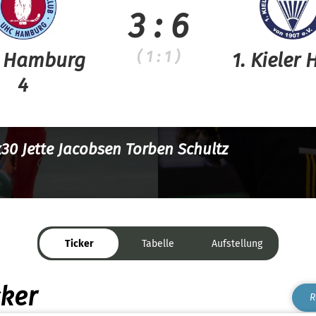
3 : 6
( 1 : 1 )
 Hamburg
1. Kieler 
4
x30 Jette Jacobsen Torben Schultz
Ticker
Tabelle
Aufstellung
cker
R