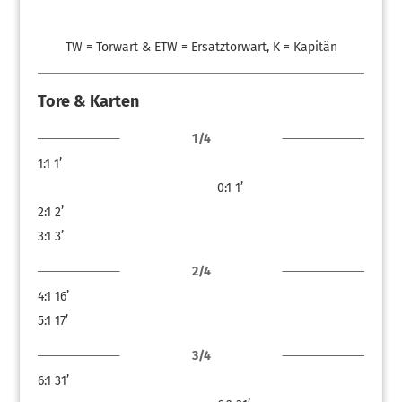
TW = Torwart & ETW = Ersatztorwart, K = Kapitän
Tore & Karten
1/4
1:1
1’
0:1
1’
2:1
2’
3:1
3’
2/4
4:1
16’
5:1
17’
3/4
6:1
31’