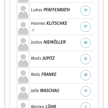
Lukas
PFAFFENRATH
13
Hannes
KLITSCHKE
21
K
Justus
NIEMÖLLER
62
Mads
JUPITZ
12
Mats
FRANKE
35
Jelle
WASCHAU
11
Merten
LÜHR
7