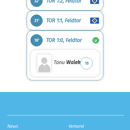
TOR 1:2, Feldtor
32'
TOR 1:1, Feldtor
31'
TOR 1:0, Feldtor
16'
Tanu
Walek
16
News
Verband