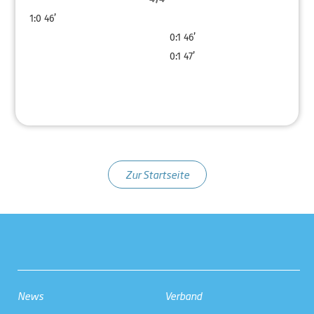
1:0
46’
0:1
46’
0:1
47’
Zur Startseite
News
Verband