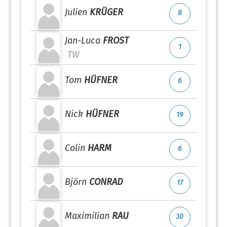
Julien
KRÜGER
8
Jan-Luca
FROST
1
TW
Tom
HÜFNER
6
Nick
HÜFNER
19
Colin
HARM
6
Björn
CONRAD
17
Maximilian
RAU
30