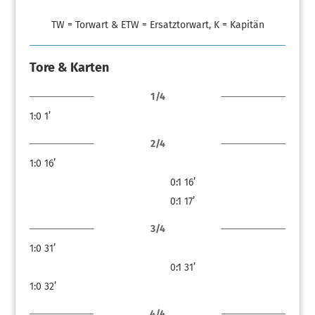
TW = Torwart & ETW = Ersatztorwart, K = Kapitän
Tore & Karten
1/4
1:0
1’
2/4
1:0
16’
0:1
16’
0:1
17’
3/4
1:0
31’
0:1
31’
1:0
32’
4/4