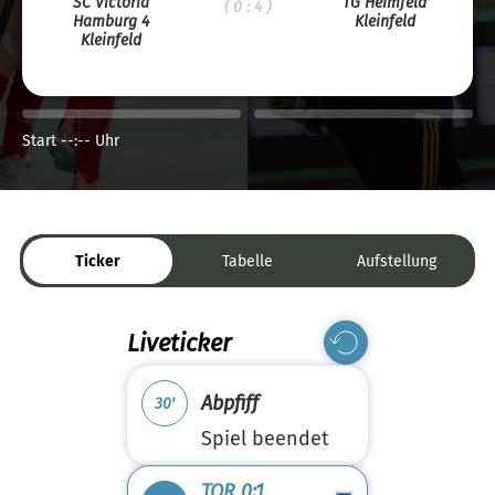
SC Victoria
TG Heimfeld
( 0 : 4 )
Hamburg 4
Kleinfeld
Kleinfeld
Start --:-- Uhr
Ticker
Tabelle
Aufstellung
Liveticker
Abpfiff
30'
Spiel beendet
TOR 0:1,