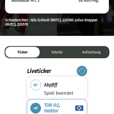
Rahlstedter HTC 2
SG HSV/Pbg.
Schiedsrichter : Nils Eckholt (RHTC), 220560 Julius Knepper
(RHTC), 220570
Ticker
Tabelle
Aufstellung
Liveticker
Abpfiff
60'
Spiel beendet
TOR 0:2,
46'
Feldtor