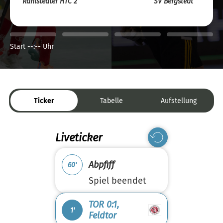
Rahlstedter HTC 2
SV Bergstedt
Start --:-- Uhr
Ticker
Tabelle
Aufstellung
Liveticker
Abpfiff
60'
Spiel beendet
TOR 0:1,
1'
Feldtor