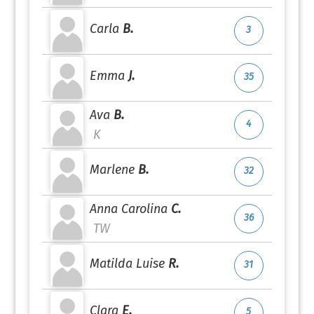
Carla
B.
3
Emma
J.
35
Ava
B.
4
K
Marlene
B.
32
Anna Carolina
C.
36
TW
Matilda Luise
R.
31
Clara
E.
5