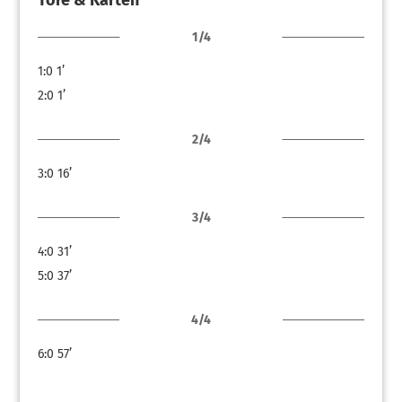
Tore & Karten
1/4
1:0
1’
2:0
1’
2/4
3:0
16’
3/4
4:0
31’
5:0
37’
4/4
6:0
57’