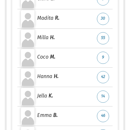
Madita
R.
30
Milla
H.
55
Coco
M.
9
Hanna
H.
42
Jella
K.
14
Emma
B.
46