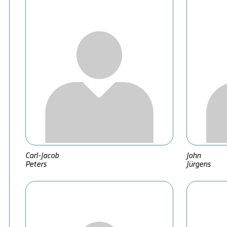
Carl-Jacob
John
Peters
Jürgens