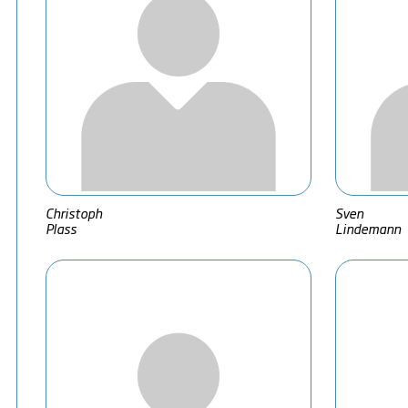
Christoph
Sven
Plass
Lindemann