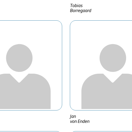
Tobias
Borregaard
Jan
von Enden